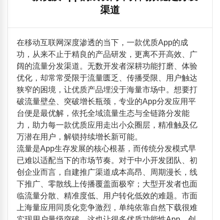
渠道
在移动互联网深度渗透的当下，一款优质App的成
功，从来不止于精良的产品研发，更离不开高效、广
阔的流量分发渠道。无数开发者深耕功能打磨、体验
优化，却常常受限于流量匮乏、传播受限、用户触达
狭窄的困境，让优质产品埋没于海量市场中。想要打
破流量壁垒、突破增长瓶颈，专业的App分发应用平
台便是最优解，依托全域流量生态与全链路分发能
力，助力每一款优质应用走出小众圈层，精准触及亿
万潜在用户，解锁持续增长新可能。
流量是App生存发展的核心根基，而传统分发模式早
已难以适配当下的市场节奏。对于中小开发团队、初
创企业而言，自建推广渠道成本高昂、周期漫长，线
下推广、零散线上传播覆盖面极窄；大型开发者也面
临流量分散、精准度低、用户转化低效的难题。市面
上海量应用同质化竞争激烈，单纯依靠自然下载很难
实现用户量级突破，这也让很多优质功能性App、创