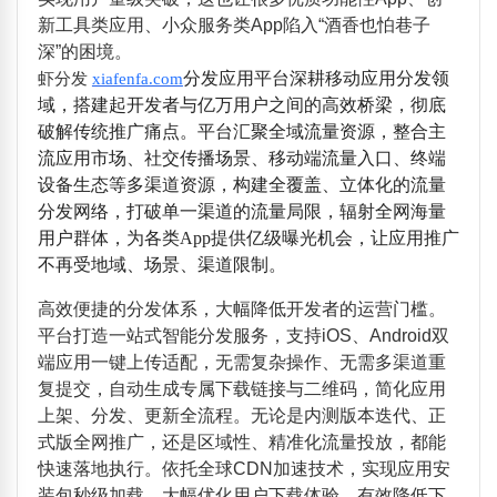
新工具类应用、小众服务类App陷入“酒香也怕巷子
深”的困境。
分发应用平台深耕移动应用分发领
虾分发
xiafenfa.com
域，搭建起开发者与亿万用户之间的高效桥梁，彻底
破解传统推广痛点。平台汇聚全域流量资源，整合主
流应用市场、社交传播场景、移动端流量入口、终端
设备生态等多渠道资源，构建全覆盖、立体化的流量
分发网络，打破单一渠道的流量局限，辐射全网海量
用户群体，为各类App提供亿级曝光机会，让应用推广
不再受地域、场景、渠道限制。
高效便捷的分发体系，大幅降低开发者的运营门槛。
平台打造一站式智能分发服务，支持iOS、Android双
端应用一键上传适配，无需复杂操作、无需多渠道重
复提交，自动生成专属下载链接与二维码，简化应用
上架、分发、更新全流程。无论是内测版本迭代、正
式版全网推广，还是区域性、精准化流量投放，都能
快速落地执行。依托全球CDN加速技术，实现应用安
装包秒级加载，大幅优化用户下载体验，有效降低下